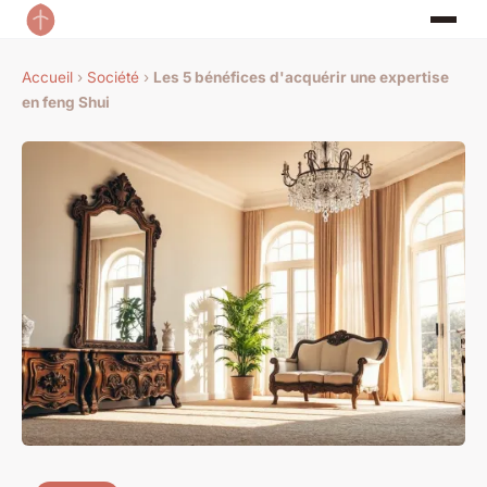
Accueil
›
Société
›
Les 5 bénéfices d'acquérir une expertise
en feng Shui