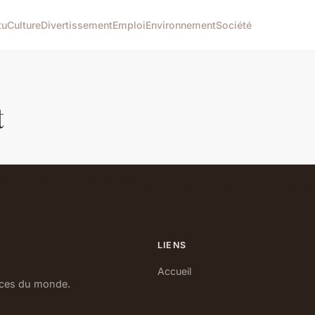
tu
Culture
Divertissement
Emploi
Environnement
Société
t
LIENS
Accueil
nces du monde.