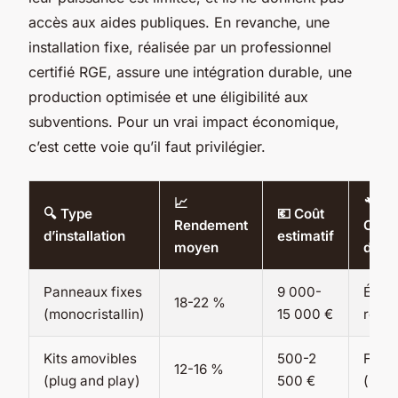
accès aux aides publiques. En revanche, une
installation fixe, réalisée par un professionnel
certifié RGE, assure une intégration durable, une
production optimisée et une éligibilité aux
subventions. Pour un vrai impact économique,
c’est cette voie qu’il faut privilégier.
📈
🔧
🔍 Type
💶 Coût
Rendement
Comp
d’installation
estimatif
moyen
de p
Panneaux fixes
9 000-
Élevé
18-22 %
(monocristallin)
15 000 €
requi
Kits amovibles
500-2
Faibl
12-16 %
(plug and play)
500 €
(pose