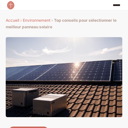
Accueil
›
Environnement
›
Top conseils pour sélectionner le
meilleur panneau solaire