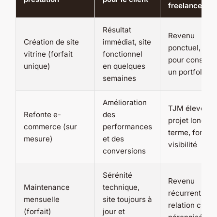
freelance
Résultat
Revenu
Création de site
immédiat, site
ponctuel, idéa
vitrine (forfait
fonctionnel
pour constitu
unique)
en quelques
un portfolio
semaines
Amélioration
TJM élevé,
Refonte e-
des
projet long
commerce (sur
performances
terme, forte
mesure)
et des
visibilité
conversions
Sérénité
Revenu
Maintenance
technique,
récurrent,
mensuelle
site toujours à
relation client
(forfait)
jour et