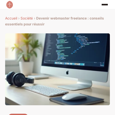
Accueil
›
Société
›
Devenir webmaster freelance : conseils
essentiels pour réussir