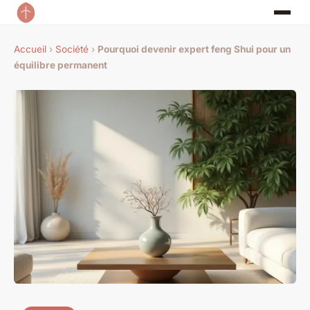
Accueil
›
Société
›
Pourquoi devenir expert feng Shui pour un
équilibre permanent